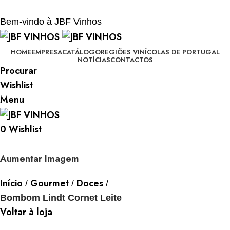
BEM-VINDO À JBF - VINHOS
Bem-vindo à JBF Vinhos
HOME
EMPRESA
CATÁLOGO
REGIÕES VINÍCOLAS DE PORTUGAL
NOTÍCIAS
CONTACTOS
Procurar
Wishlist
Menu
0
Wishlist
Aumentar Imagem
Início
Gourmet
Doces
Bombom Lindt Cornet Leite
Voltar à loja