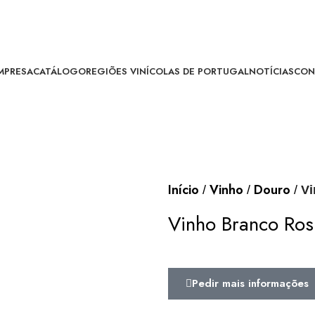
MPRESA
CATÁLOGO
REGIÕES VINÍCOLAS DE PORTUGAL
NOTÍCIAS
CON
Início
Vinho
Douro
Vi
Vinho Branco Ro
Pedir mais informações