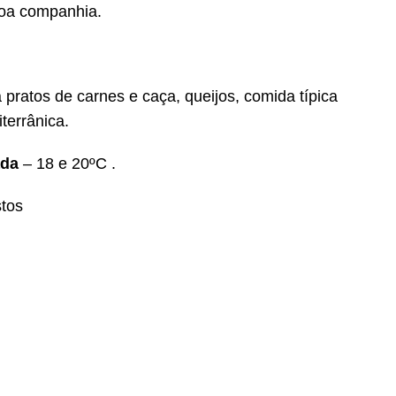
boa companhia.
 pratos de carnes e caça, queijos, comida típica
terrânica.
ada
– 18 e 20ºC .
stos