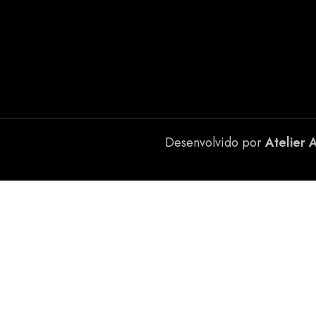
Desenvolvido por
Atelier 
consumo de bebidas alcoólicas.