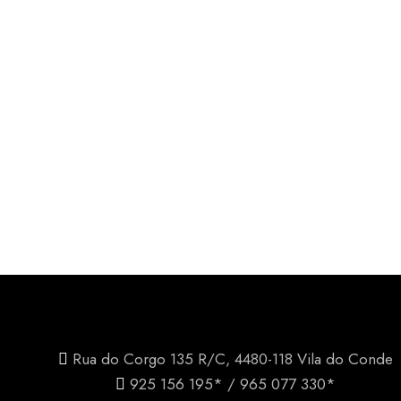
Rua do Corgo 135 R/C, 4480-118 Vila do Conde
925 156 195* / 965 077 330*