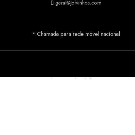
geral@jbfvinhos.com
* Chamada para rede móvel nacional
Confirmação de idade
Tem idade legal para consumo de bebidas alcoólicas?
Acesso proibido
permitida apenas aos utilizadores com idade legal para 
Política de Cookies