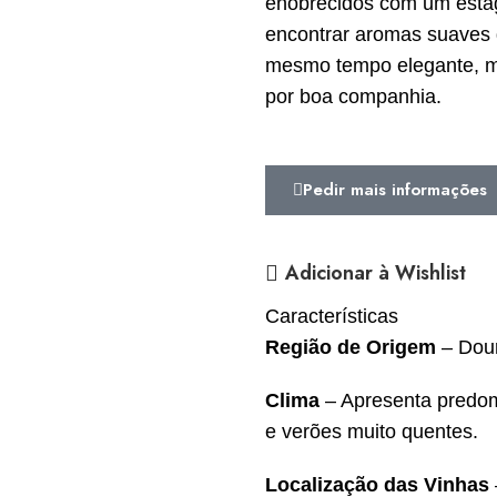
enobrecidos com um estági
encontrar aromas suaves 
mesmo tempo elegante, ma
por boa companhia.
Pedir mais informações
Adicionar à Wishlist
Características
Região de Origem
– Dour
Clima
– Apresenta predomi
e verões muito quentes.
Localização das Vinhas