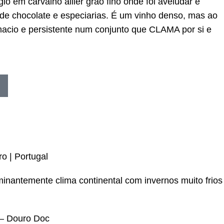
o em carvalho allier grão fino onde foi aveludar e
de chocolate e especiarias. É um vinho denso, mas ao
cio e persistente num conjunto que CLAMA por si e
o | Portugal
nantemente clima continental com invernos muito frios
– Douro Doc