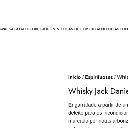
MPRESA
CATÁLOGO
REGIÕES VINÍCOLAS DE PORTUGAL
NOTÍCIAS
CON
Início
Espirituosas
Whis
Whisky Jack Danie
Engarrafado a partir de u
deleite para os incondici
marcado por notas arbori