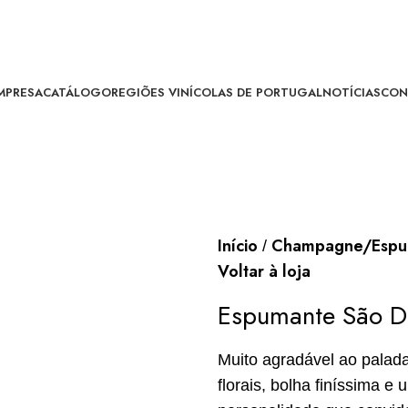
MPRESA
CATÁLOGO
REGIÕES VINÍCOLAS DE PORTUGAL
NOTÍCIAS
CON
Início
Champagne/Espu
Voltar à loja
Espumante São D
Muito agradável ao palad
florais, bolha finíssima