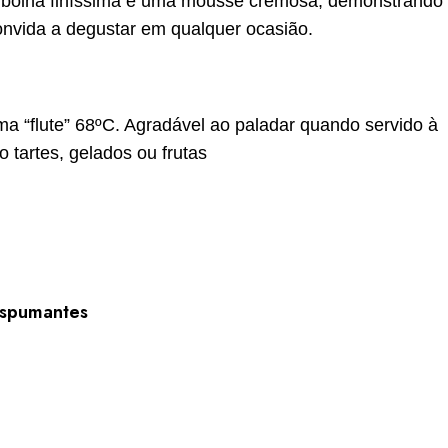
, bolha finíssima e uma mousse cremosa, demonstrando
nvida a degustar em qualquer ocasião.
a “flute” 6­8ºC. Agradável ao paladar quando servido à
artes, gelados ou frutas
spumantes