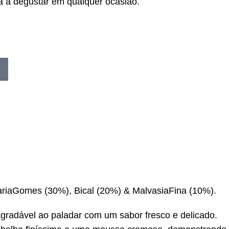
a a degustar em qualquer ocasião.
aria­Gomes (30%), Bical (20%) & MalvasiaFina (10%).
gradável ao paladar com um sabor fresco e delicado.