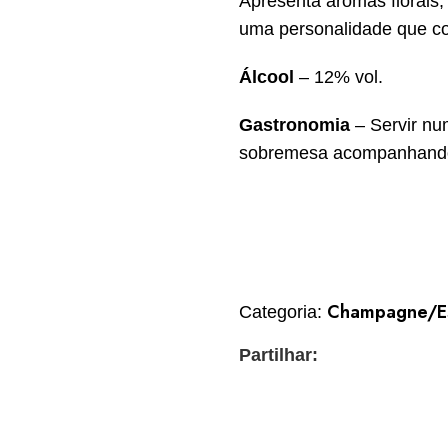
Apresenta aromas florais
uma personalidade que co
Álcool
– 12% vol.
Gastronomia
– Servir num
sobremesa acompanhando t
Champagne/E
Categoria:
Partilhar: