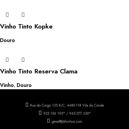
Vinho Tinto Kopke
Douro
Vinho Tinto Reserva Clama
Vinho
Douro
,
Rua do Corgo 135 R/C, 4480-118 Vila do Conde
925 156 195* / 965 077 330*
geral@jbfvinhos.com