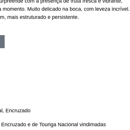
surpreende com a presença de fruta fresca e vibrante,
 momento. Muito delicado na boca, com leveza incrível.
m, mais estruturado e persistente.
al, Encruzado
 Encruzado e de Touriga Nacional vindimadas