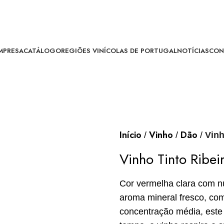
MPRESA
CATÁLOGO
REGIÕES VINÍCOLAS DE PORTUGAL
NOTÍCIAS
CON
Início
Vinho
Dão
Vinh
Vinho Tinto Ribei
Cor vermelha clara com n
aroma mineral fresco, com
concentração média, este