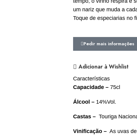
tempo, o vinho respira e 
um nariz que muda a cada
Toque de especiarias no fi
Pedir mais informações
Adicionar à Wishlist
Características
Capacidade –
75cl
Álcool
–
14%Vol.
Castas –
Touriga Nacion
Vinificação –
As uvas de